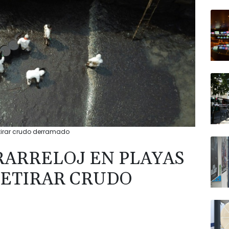
etirar crudo derramado
ARRELOJ EN PLAYAS
RETIRAR CRUDO