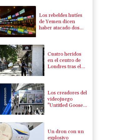
Los rebeldes hutíes
de Yemen dicen
haber atacado dos
petrolero sauditas
Cuatro heridos
en el centro de
Londres tras el
ataque de una
mujer con un
objeto punzante
Los creadores del
videojuego
"Untitled Goose
Game" buscan
repetir su éxito
con "Big Walk"
Un dron con un
explosivo