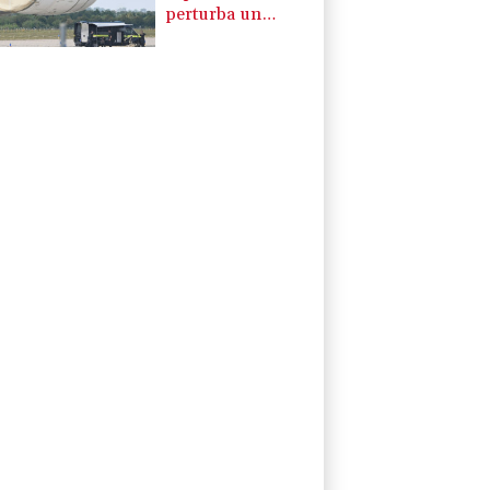
perturba un
aeropuerto en
Alemania clave
para envíos a
Ucrania