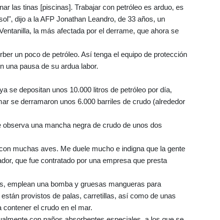
nar las tinas [piscinas]. Trabajar con petróleo es arduo, es
sol", dijo a la AFP Jonathan Leandro, de 33 años, un
Ventanilla, la más afectada por el derrame, que ahora se
er un poco de petróleo. Así tenga el equipo de protección
n una pausa de su ardua labor.
ya se depositan unos 10.000 litros de petróleo por día,
ar se derramaron unos 6.000 barriles de crudo (alrededor
se observa una mancha negra de crudo de unos dos
 y con muchas aves. Me duele mucho e indigna que la gente
ador, que fue contratado por una empresa que presta
res, emplean una bomba y gruesas mangueras para
 están provistos de palas, carretillas, así como de unas
 contener el crudo en el mar.
ualmente con paños absorbentes especiales, a los que se