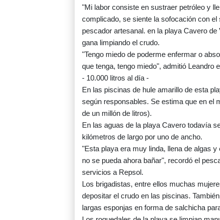
"Mi labor consiste en sustraer petróleo y lle
complicado, se siente la sofocación con el 
pescador artesanal. en la playa Cavero de 
gana limpiando el crudo.
"Tengo miedo de poderme enfermar o absorb
que tenga, tengo miedo", admitió Leandro e
- 10.000 litros al día -
En las piscinas de hule amarillo de esta pla
según responsables. Se estima que en el m
de un millón de litros).
En las aguas de la playa Cavero todavía 
kilómetros de largo por uno de ancho.
"Esta playa era muy linda, llena de algas
no se pueda ahora bañar", recordó el pesc
servicios a Repsol.
Los brigadistas, entre ellos muchas muje
depositar el crudo en las piscinas. También
largas esponjas en forma de salchicha para
Los roquedales de la playa se limpian man