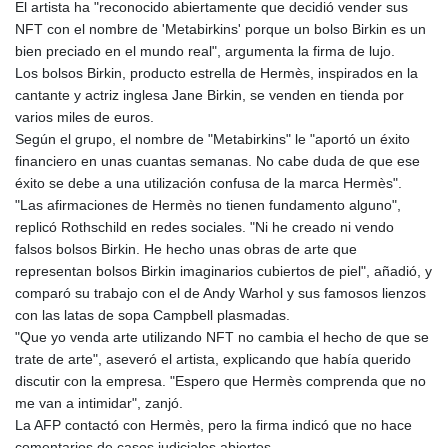
El artista ha "reconocido abiertamente que decidió vender sus
NFT con el nombre de 'Metabirkins' porque un bolso Birkin es un
bien preciado en el mundo real", argumenta la firma de lujo.
Los bolsos Birkin, producto estrella de Hermès, inspirados en la
cantante y actriz inglesa Jane Birkin, se venden en tienda por
varios miles de euros.
Según el grupo, el nombre de "Metabirkins" le "aportó un éxito
financiero en unas cuantas semanas. No cabe duda de que ese
éxito se debe a una utilización confusa de la marca Hermès".
"Las afirmaciones de Hermès no tienen fundamento alguno",
replicó Rothschild en redes sociales. "Ni he creado ni vendo
falsos bolsos Birkin. He hecho unas obras de arte que
representan bolsos Birkin imaginarios cubiertos de piel", añadió, y
comparó su trabajo con el de Andy Warhol y sus famosos lienzos
con las latas de sopa Campbell plasmadas.
"Que yo venda arte utilizando NFT no cambia el hecho de que se
trate de arte", aseveró el artista, explicando que había querido
discutir con la empresa. "Espero que Hermès comprenda que no
me van a intimidar", zanjó.
La AFP contactó con Hermès, pero la firma indicó que no hace
comentarios de casos judiciales abiertos.