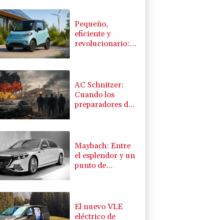
Pequeño,
eficiente y
revolucionario: el
coche eléctrico
IPOP del Alsacia
AC Schnitzer:
Cuando los
preparadores de
culto se callan
Maybach: Entre
el esplendor y un
punto de
inflexión
El nuevo VLE
eléctrico de