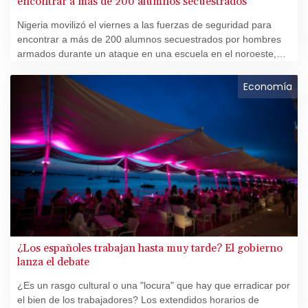
encontrar a más de 200 alumnos secuestrados
Nigeria movilizó el viernes a las fuerzas de seguridad para
encontrar a más de 200 alumnos secuestrados por hombres
armados durante un ataque en una escuela en el noroeste,
uno de los mayores plagios registrados en años en este país
del oeste de África.
Economía
¿Los españoles trabajan hasta muy tarde? El gobierno
lanza el debate
¿Es un rasgo cultural o una "locura" que hay que erradicar por
el bien de los trabajadores? Los extendidos horarios de