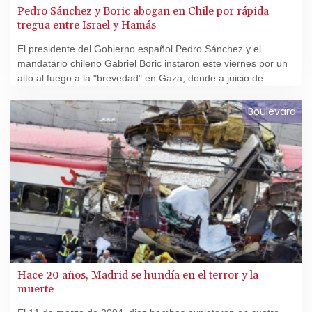
Pedro Sánchez y Boric abogan en Chile por rápida
tregua entre Israel y Hamás
El presidente del Gobierno español Pedro Sánchez y el
mandatario chileno Gabriel Boric instaron este viernes por un
alto al fuego a la "brevedad" en Gaza, donde a juicio de
ambos Israel está vulnerando los derechos de la población
palestina.
Boulevard
Hace 20 años, Madrid se hundía en el terror y la
muerte