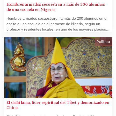
Hombres armados secuestran a más de 200 alumnos
de una escuela en Nigeria
Hombres armados secuestraron a más de 200 alumnos en el
asalto a una escuela en el noroeste de Nigeria, según un
profesor y residentes locales, en uno de los mayores plagios
registrados en años en este país del oeste de África.
Política
El dalái lama, líder espiritual del Tíbet y demonizado en
China