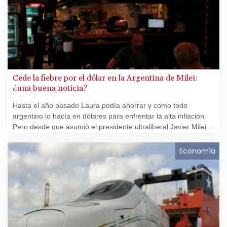
Cede la fiebre por el dólar en la Argentina de Milei:
¿una buena noticia?
Hasta el año pasado Laura podía ahorrar y como todo
argentino lo hacía en dólares para enfrentar la alta inflación.
Pero desde que asumió el presidente ultraliberal Javier Milei
sus ingresos se pulverizaron y está vaciando la alcancía. En
una economía en recesión, el peso se valoriza aunque nadie
Economía
festeja.