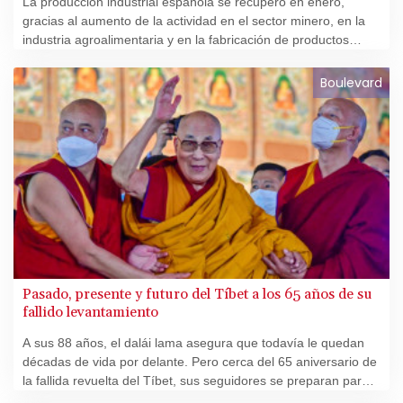
La producción industrial española se recuperó en enero,
gracias al aumento de la actividad en el sector minero, en la
industria agroalimentaria y en la fabricación de productos
electrónicos, anunció este viernes el Instituto Nacional de
Estadística (INE).
Boulevard
Pasado, presente y futuro del Tíbet a los 65 años de su
fallido levantamiento
A sus 88 años, el dalái lama asegura que todavía le quedan
décadas de vida por delante. Pero cerca del 65 aniversario de
la fallida revuelta del Tíbet, sus seguidores se preparan para
un incierto e inevitable futuro sin él.