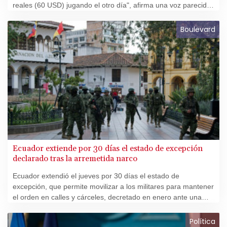
reales (60 USD) jugando el otro día", afirma una voz parecida
a la de la cantante brasileña, que dice estar "anonadada".
Boulevard
Ecuador extiende por 30 días el estado de excepción
declarado tras la arremetida narco
Ecuador extendió el jueves por 30 días el estado de
excepción, que permite movilizar a los militares para mantener
el orden en calles y cárceles, decretado en enero ante una
violenta arremetida de grupos narcotraficantes, informó el
gobierno.
Política