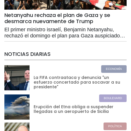
Netanyahu rechaza el plan de Gaza y se
desmarca nuevamente de Trump
El primer ministro israelí, Benjamin Netanyahu,
rechazó el domingo el plan para Gaza auspiciado
por Estados Unidos y aceptado por Hamás, en un
nuevo distanciamiento de su aliado Donald Trump
NOTICIAS DIARIAS
en medio de una reñida carrera electoral en Israel.
ECONOMÍA
La FIFA contraataca y denuncia "un
esfuerzo concertado para socavar a su
presidente"
BOULEVARD
Erupción del Etna obliga a suspender
llegadas a un aeropuerto de Sicilia
POLÍTICA