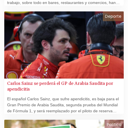
trabajo, sobre todo en bares, restaurantes y comercios, han
generado un intenso debate en España, cuyo gobierno cargó
contra jornadas que juzga poco racionales.
Deporte
Carlos Sainz se perderá el GP de Arabia Saudita por
apendicitis
El español Carlos Sainz, que sufre apendicitis, es baja para el
Gran Premio de Arabia Saudita, segunda prueba del Mundial
de Fórmula 1, y será reemplazado por el piloto de reserva
británico Oliver Bearman, indicó la escudería Ferrari este
viernes.
Política