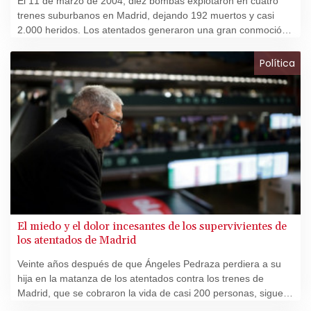
El 11 de marzo de 2004, diez bombas explotaron en cuatro
trenes suburbanos en Madrid, dejando 192 muertos y casi
2.000 heridos. Los atentados generaron una gran conmoción
en una España más acostumbrada a las explosiones de ETA
que a las del yihadismo.
Política
El miedo y el dolor incesantes de los supervivientes de
los atentados de Madrid
Veinte años después de que Ángeles Pedraza perdiera a su
hija en la matanza de los atentados contra los trenes de
Madrid, que se cobraron la vida de casi 200 personas, sigue
sin entender el motivo.