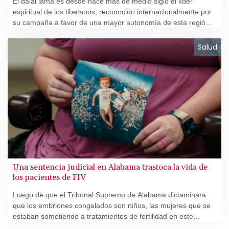
El dalái lama es desde hace más de medio siglo el líder
espiritual de los tibetanos, reconocido internacionalmente por
su campaña a favor de una mayor autonomía de esta región,
pero demonizado en China como "un lobo en hábitos de
monje".
Salud
Una sentencia judicial en Alabama trastoca la vida de
los pacientes de FIV
Luego de que el Tribunal Supremo de Alabama dictaminara
que los embriones congelados son niños, las mujeres que se
estaban sometiendo a tratamientos de fertilidad en este
estado del sur de Estados Unidos vieron sus vidas sumergirse