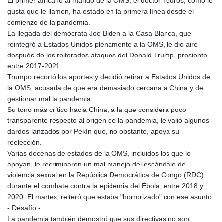
El primer africano al mando de la OMS, el doctor Tedros, como le
gusta que le llamen, ha estado en la primera línea desde el
comienzo de la pandemia.
La llegada del demócrata Joe Biden a la Casa Blanca, que
reintegró a Estados Unidos plenamente a la OMS, le dio aire
después de los reiterados ataques del Donald Trump, presiente
entre 2017-2021.
Trumpo recortó los aportes y decidió retirar a Estados Unidos de
la OMS, acusada de que era demasiado cercana a China y de
gestionar mal la pandemia.
Su tono más crítico hacia China, a la que considera poco
transparente respecto al origen de la pandemia, le valió algunos
dardos lanzados por Pekín que, no obstante, apoya su
reelección.
Varias decenas de estados de la OMS, incluidos los que lo
apoyan, le recriminaron un mal manejo del escándalo de
violencia sexual en la República Democrática de Congo (RDC)
durante el combate contra la epidemia del Ébola, entre 2018 y
2020. El martes, reiteró que estaba "horrorizado" con ese asunto.
- Desafío -
La pandemia también demostró que sus directivas no son