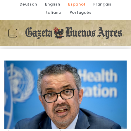
Deutsch
English
Español
Français
Italiano
Português