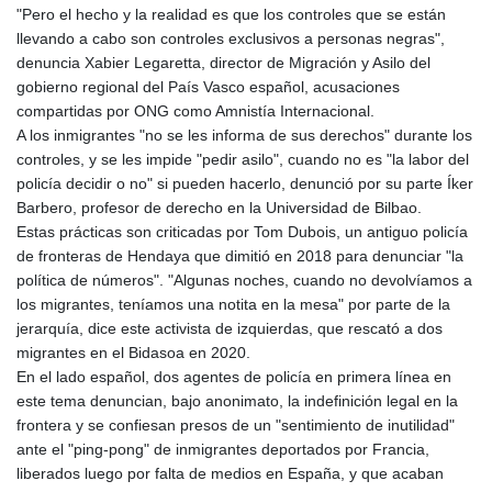
"Pero el hecho y la realidad es que los controles que se están
llevando a cabo son controles exclusivos a personas negras",
denuncia Xabier Legaretta, director de Migración y Asilo del
gobierno regional del País Vasco español, acusaciones
compartidas por ONG como Amnistía Internacional.
A los inmigrantes "no se les informa de sus derechos" durante los
controles, y se les impide "pedir asilo", cuando no es "la labor del
policía decidir o no" si pueden hacerlo, denunció por su parte Íker
Barbero, profesor de derecho en la Universidad de Bilbao.
Estas prácticas son criticadas por Tom Dubois, un antiguo policía
de fronteras de Hendaya que dimitió en 2018 para denunciar "la
política de números". "Algunas noches, cuando no devolvíamos a
los migrantes, teníamos una notita en la mesa" por parte de la
jerarquía, dice este activista de izquierdas, que rescató a dos
migrantes en el Bidasoa en 2020.
En el lado español, dos agentes de policía en primera línea en
este tema denuncian, bajo anonimato, la indefinición legal en la
frontera y se confiesan presos de un "sentimiento de inutilidad"
ante el "ping-pong" de inmigrantes deportados por Francia,
liberados luego por falta de medios en España, y que acaban