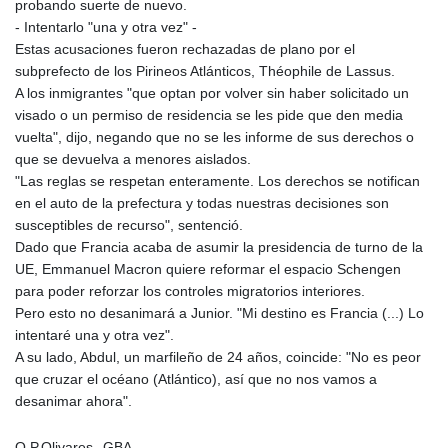
probando suerte de nuevo.
- Intentarlo "una y otra vez" -
Estas acusaciones fueron rechazadas de plano por el
subprefecto de los Pirineos Atlánticos, Théophile de Lassus.
A los inmigrantes "que optan por volver sin haber solicitado un
visado o un permiso de residencia se les pide que den media
vuelta", dijo, negando que no se les informe de sus derechos o
que se devuelva a menores aislados.
"Las reglas se respetan enteramente. Los derechos se notifican
en el auto de la prefectura y todas nuestras decisiones son
susceptibles de recurso", sentenció.
Dado que Francia acaba de asumir la presidencia de turno de la
UE, Emmanuel Macron quiere reformar el espacio Schengen
para poder reforzar los controles migratorios interiores.
Pero esto no desanimará a Junior. "Mi destino es Francia (...) Lo
intentaré una y otra vez".
A su lado, Abdul, un marfileño de 24 años, coincide: "No es peor
que cruzar el océano (Atlántico), así que no nos vamos a
desanimar ahora".
O.P.Olivares--GBA