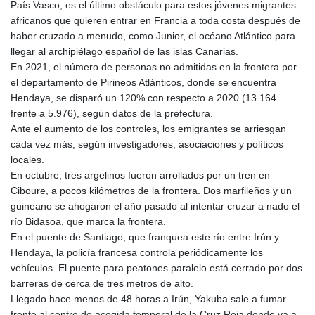
País Vasco, es el último obstáculo para estos jóvenes migrantes
africanos que quieren entrar en Francia a toda costa después de
haber cruzado a menudo, como Junior, el océano Atlántico para
llegar al archipiélago español de las islas Canarias.
En 2021, el número de personas no admitidas en la frontera por
el departamento de Pirineos Atlánticos, donde se encuentra
Hendaya, se disparó un 120% con respecto a 2020 (13.164
frente a 5.976), según datos de la prefectura.
Ante el aumento de los controles, los emigrantes se arriesgan
cada vez más, según investigadores, asociaciones y políticos
locales.
En octubre, tres argelinos fueron arrollados por un tren en
Ciboure, a pocos kilómetros de la frontera. Dos marfileños y un
guineano se ahogaron el año pasado al intentar cruzar a nado el
río Bidasoa, que marca la frontera.
En el puente de Santiago, que franquea este río entre Irún y
Hendaya, la policía francesa controla periódicamente los
vehículos. El puente para peatones paralelo está cerrado por dos
barreras de cerca de tres metros de alto.
Llegado hace menos de 48 horas a Irún, Yakuba sale a fumar
frente al centro de acogida temporal de la Cruz Roja donde va a