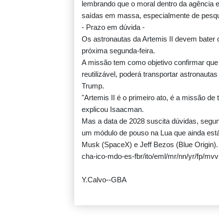
lembrando que o moral dentro da agência 
saídas em massa, especialmente de pesqu
- Prazo em dúvida -
Os astronautas da Artemis II devem bater o
próxima segunda-feira.
A missão tem como objetivo confirmar que 
reutilizável, poderá transportar astronauta
Trump.
"Artemis II é o primeiro ato, é a missão de
explicou Isaacman.
Mas a data de 2028 suscita dúvidas, segun
um módulo de pouso na Lua que ainda está
Musk (SpaceX) e Jeff Bezos (Blue Origin).
cha-ico-mdo-es-fbr/ito/eml/mr/nn/yr/fp/mvv
Y.Calvo--GBA