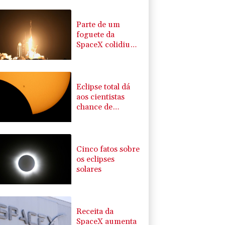
Parte de um
foguete da
SpaceX colidiu
com a Lua,
segundo
cientistas
Eclipse total dá
aos cientistas
chance de
investigar
mistérios do Sol
Cinco fatos sobre
os eclipses
solares
Receita da
SpaceX aumenta