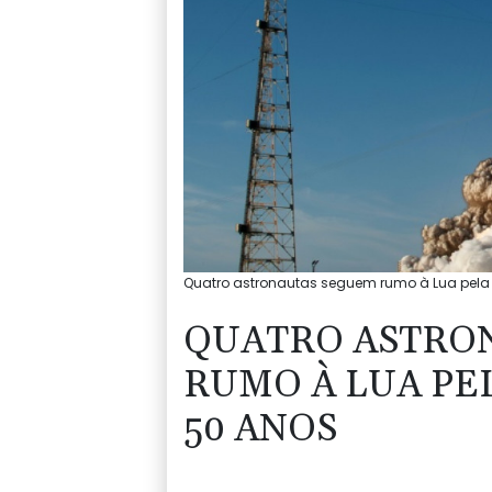
Quatro astronautas seguem rumo à Lua pela p
QUATRO ASTRO
RUMO À LUA PE
50 ANOS