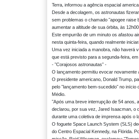
Terra, informou a agência espacial america
Desde a decolagem, os astronautas fizeram
sem problemas o chamado "apogee raise bu
aumentar a altitude de sua órbita, às 12h0
Este empurrão de um minuto os afastou ai
nesta quinta-feira, quando realmente inicia
Uma vez iniciada a manobra, não haverá vol
que está previsto para a segunda-feira, em
- "Corajosos astronautas" -
O lançamento permitiu evocar novamente a 
O presidente americano, Donald Trump, pa
pelo "lançamento bem-sucedido" no início 
Médio.
"Após uma breve interrupção de 54 anos, 
declarou, por sua vez, Jared Isaacman, o 
durante uma coletiva de imprensa após o 
O foguete Space Launch System (SLS) deco
do Centro Espacial Kennedy, na Flórida. 
missão, Reid Wiseman, exclamou: "Temos 