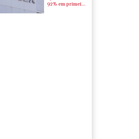
92% em primeiro
balanço desde
abertura de
capital