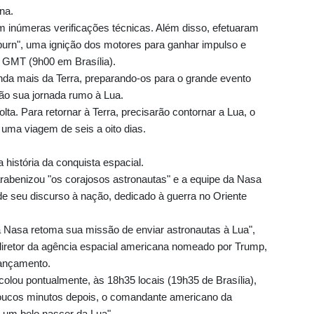
na.
 inúmeras verificações técnicas. Além disso, efetuaram
rn", uma ignição dos motores para ganhar impulso e
0 GMT (9h00 em Brasília).
nda mais da Terra, preparando-os para o grande evento
rão sua jornada rumo à Lua.
ta. Para retornar à Terra, precisarão contornar a Lua, o
 uma viagem de seis a oito dias.
história da conquista espacial.
rabenizou "os corajosos astronautas" e a equipe da Nasa
de seu discurso à nação, dedicado à guerra no Oriente
a Nasa retoma sua missão de enviar astronautas à Lua",
diretor da agência espacial americana nomeado por Trump,
lançamento.
lou pontualmente, às 18h35 locais (19h35 de Brasília),
Poucos minutos depois, o comandante americano da
um belo nascer da Lua".