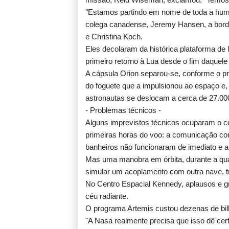
"Estamos partindo em nome de toda a hum
colega canadense, Jeremy Hansen, a bord
e Christina Koch.
Eles decolaram da histórica plataforma de
primeiro retorno à Lua desde o fim daquel
A cápsula Orion separou‑se, conforme o pr
do foguete que a impulsionou ao espaço e, 
astronautas se deslocam a cerca de 27.00
- Problemas técnicos -
Alguns imprevistos técnicos ocuparam o c
primeiras horas do voo: a comunicação com
banheiros não funcionaram de imediato e a
Mas uma manobra em órbita, durante a qual
simular um acoplamento com outra nave, t
No Centro Espacial Kennedy, aplausos e g
céu radiante.
O programa Artemis custou dezenas de bil
"A Nasa realmente precisa que isso dê cert