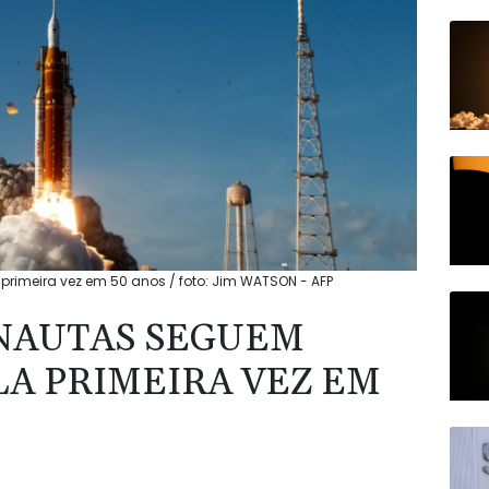
rimeira vez em 50 anos / foto: Jim WATSON - AFP
NAUTAS SEGUEM
LA PRIMEIRA VEZ EM