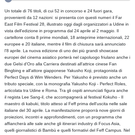
Un totale di 76 titoli, di cui 52 in concorso e 24 fuori gara,
provenienti da 12 nazioni: si presenta con questi numeri il Far
East Film Festival 28, illustrato oggi dagli organizzatori a Udine in
vista dell'edizione in programma dal 24 aprile al 2 maggio. Il
cartellone conta 8 prime mondiali, 18 anteprime internazionali, 22
europee e 20 italiane, mentre il film di chiusura sarà annunciato
l'8 aprile. La nuova edizione di uno dei più grandi showcase
europei del cinema asiatico porterà nel capoluogo friulano anche i
due Gelsi d'Oro alla Carriera destinati all'attrice cinese Fan
Bingbing e all'attore giapponese Yakusho Koji, protagonista di
Perfect Days di Wim Wenders. Per Yakusho è previsto anche un
tributo speciale, con la monografia Yakusho Koji - Perfect Roles,
articolata tra Udine e Roma. Tra gli ospiti annunciati figura anche
il regista Lee Sang-il, che accompagnerà al festival Kokuho - Il
maestro di kabuki, titolo atteso al Feff prima dell'uscita nelle sale
italiane del 30 aprile. La manifestazione proporrà nove giorni di
proiezioni, incontri e approfondimenti, con un programma che
affiancherà alle sale anche gli itinerari industry di Focus Asia,
quelli giornalistici di Bambù e quelli formativi del Feff Campus. Nel