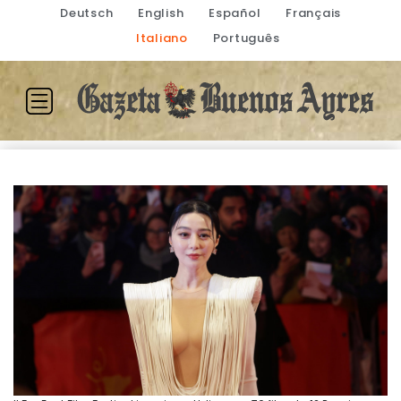
Deutsch
English
Español
Français
Italiano
Português