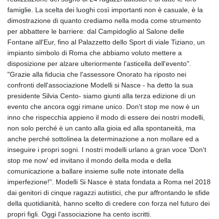
famiglie. La scelta dei luoghi così importanti non è casuale, è la
dimostrazione di quanto crediamo nella moda come strumento
per abbattere le barriere: dal Campidoglio al Salone delle
Fontane all'Eur, fino al Palazzetto dello Sport di viale Tiziano, un
impianto simbolo di Roma che abbiamo voluto mettere a
disposizione per alzare ulteriormente l'asticella dell'evento".
"Grazie alla fiducia che l'assessore Onorato ha riposto nei
confronti dell'associazione Modelli si Nasce - ha detto la sua
presidente Silvia Cento- siamo giunti alla terza edizione di un
evento che ancora oggi rimane unico. Don't stop me now è un
inno che rispecchia appieno il modo di essere dei nostri modelli,
non solo perché è un canto alla gioia ed alla spontaneità, ma
anche perché sottolinea la determinazione a non mollare ed a
inseguire i propri sogni. I nostri modelli urlano a gran voce 'Don't
stop me now' ed invitano il mondo della moda e della
comunicazione a ballare insieme sulle note intonate della
imperfezione!". Modelli Si Nasce è stata fondata a Roma nel 2018
dai genitori di cinque ragazzi autistici, che pur affrontando le sfide
della quotidianità, hanno scelto di credere con forza nel futuro dei
propri figli. Oggi l'associazione ha cento iscritti.