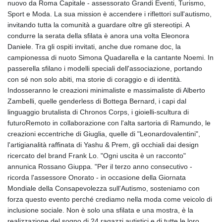
nuovo da Roma Capitale - assessorato Grandi Eventi, Turismo,
Sport e Moda. La sua mission è accendere i riflettori sull'autismo,
invitando tutta la comunità a guardare oltre gli stereotipi. A
condurre la serata della sfilata è anora una volta Eleonora
Daniele. Tra gli ospiti invitati, anche due romane doc, la
campionessa di nuoto Simona Quadarella e la cantante Noemi. In
passerella sfilano i modelli speciali dell'associazione, portando
con sé non solo abiti, ma storie di coraggio e di identità.
Indosseranno le creazioni minimaliste e massimaliste di Alberto
Zambelli, quelle genderless di Bottega Bernard, i capi dal
linguaggio brutalista di Chronos Corps, i gioielli-scultura di
futuroRemoto in collaborazione con l'alta sartoria di Ramundo, le
creazioni eccentriche di Giuglia, quelle di "Leonardovalentini",
l'artigianalità raffinata di Yashu & Prem, gli occhiali dai design
ricercato del brand Frank Lo. "Ogni uscita è un racconto"
annunica Rossano Giuppa. "Per il terzo anno consecutivo -
ricorda l'assessore Onorato - in occasione della Giornata
Mondiale della Consapevolezza sull'Autismo, sosteniamo con
forza questo evento perché crediamo nella moda come veicolo di
inclusione sociale. Non è solo una sfilata e una mostra, è la
realizzazione del sogno di 24 ragazzi autistici e di tutte le loro