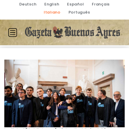
Deutsch
English
Español
Français
Italiano
Português