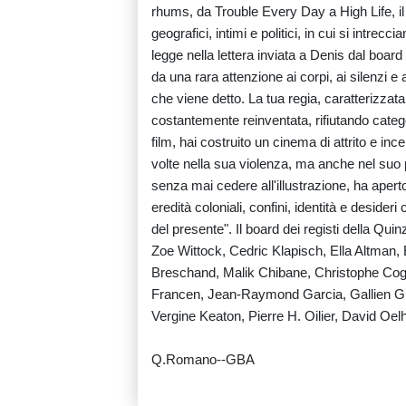
rhums, da Trouble Every Day a High Life, il 
geografici, intimi e politici, in cui si intrec
legge nella lettera inviata a Denis dal board 
da una rara attenzione ai corpi, ai silenzi e a
che viene detto. La tua regia, caratterizzata
costantemente reinventata, rifiutando categ
film, hai costruito un cinema di attrito e inc
volte nella sua violenza, ma anche nel suo 
senza mai cedere all'illustrazione, ha aper
eredità coloniali, confini, identità e deside
del presente". Il board dei registi della Qu
Zoe Wittock, Cedric Klapisch, Ella Altman
Breschand, Malik Chibane, Christophe Cog
Francen, Jean-Raymond Garcia, Gallien Gui
Vergine Keaton, Pierre H. Oilier, David Oe
Q.Romano--GBA