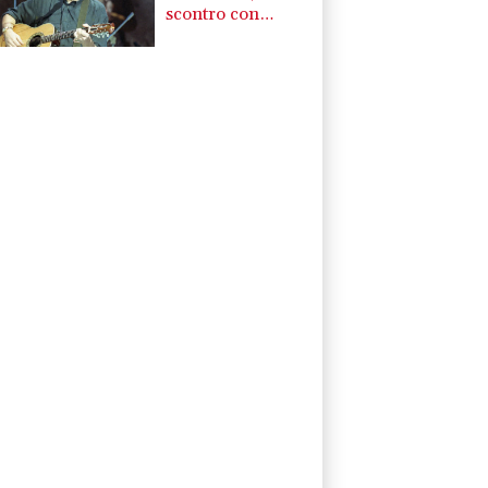
scontro con
Guccini? 'Ci
volevamo bene'