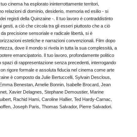
tuo cinema ha esplorato ininterrottamente territori,
ciano relazioni di dominio, desiderio, memoria ed esilio - si
dei registi della Quinzaine -. Il tuo lavoro è contraddistinto
i gesti, a ciò che circola tra gli esseri piuttosto che a ciò
 da precisione sensoriale e radicale libertà, si è
orizzazioni estetiche e narrazioni convenzionali. Film dopo
ertezza, dove il mondo si rivela in tutta la sua complessità, a
potere emancipatorio. Il tuo lavoro, profondamente politico
to spazi di rappresentazione senza precedenti, interrogando
ri con rigore formale e assoluta fiducia nel cinema come arte
inzaine è composto da Julie Bertuccelli, Sylvain Desclous,
, Emma Benestan, Arnelie Bonnin, Isabelle Brocard, Jean
net, Xavier Delagnes, Stephane Demoustier, Marine
bert, Rachid Hami, Caroline Hallier, Ted Hardy-Carnac,
lhoffen, Joseph Paris, Thomas Salvador, Pierre Salvadori.