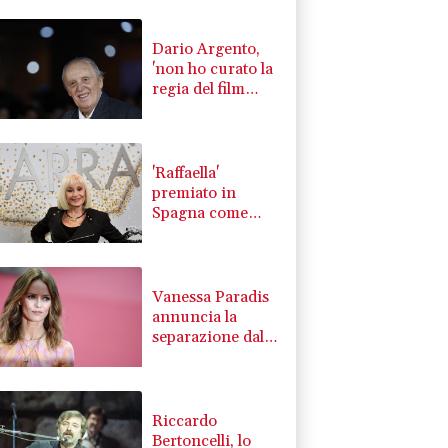
Dario Argento,
'non ho curato la
regia del film
Carne della mia
carne'
'Raffaella'
premiato in
Spagna come
"miglior musical
originale per il
2026"
Vanessa Paradis
annuncia la
separazione dallo
scrittore Samuel
Benchetrit
Riccardo
Bertoncelli, lo