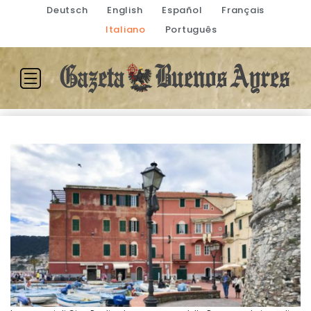
Deutsch
English
Español
Français
Italiano
Português