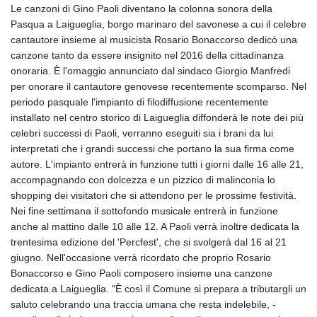
Le canzoni di Gino Paoli diventano la colonna sonora della
Pasqua a Laigueglia, borgo marinaro del savonese a cui il celebre
cantautore insieme al musicista Rosario Bonaccorso dedicò una
canzone tanto da essere insignito nel 2016 della cittadinanza
onoraria. È l'omaggio annunciato dal sindaco Giorgio Manfredi
per onorare il cantautore genovese recentemente scomparso. Nel
periodo pasquale l'impianto di filodiffusione recentemente
installato nel centro storico di Laigueglia diffonderà le note dei più
celebri successi di Paoli, verranno eseguiti sia i brani da lui
interpretati che i grandi successi che portano la sua firma come
autore. L'impianto entrerà in funzione tutti i giorni dalle 16 alle 21,
accompagnando con dolcezza e un pizzico di malinconia lo
shopping dei visitatori che si attendono per le prossime festività.
Nei fine settimana il sottofondo musicale entrerà in funzione
anche al mattino dalle 10 alle 12. A Paoli verrà inoltre dedicata la
trentesima edizione del 'Percfest', che si svolgerà dal 16 al 21
giugno. Nell'occasione verrà ricordato che proprio Rosario
Bonaccorso e Gino Paoli composero insieme una canzone
dedicata a Laigueglia. "È così il Comune si prepara a tributargli un
saluto celebrando una traccia umana che resta indelebile, -