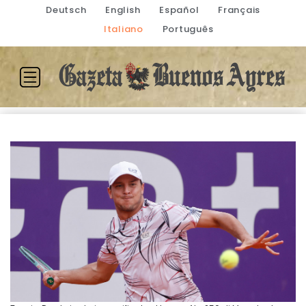
Deutsch
English
Español
Français
Italiano
Português