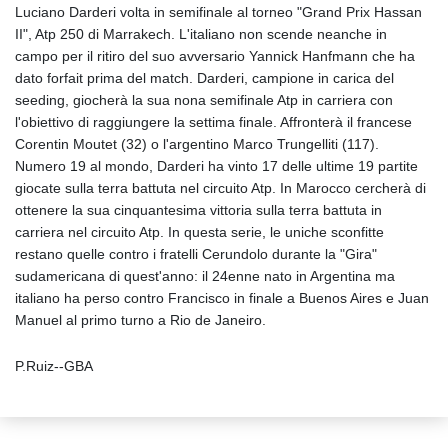
Luciano Darderi volta in semifinale al torneo "Grand Prix Hassan
II", Atp 250 di Marrakech. L'italiano non scende neanche in
campo per il ritiro del suo avversario Yannick Hanfmann che ha
dato forfait prima del match. Darderi, campione in carica del
seeding, giocherà la sua nona semifinale Atp in carriera con
l'obiettivo di raggiungere la settima finale. Affronterà il francese
Corentin Moutet (32) o l'argentino Marco Trungelliti (117).
Numero 19 al mondo, Darderi ha vinto 17 delle ultime 19 partite
giocate sulla terra battuta nel circuito Atp. In Marocco cercherà di
ottenere la sua cinquantesima vittoria sulla terra battuta in
carriera nel circuito Atp. In questa serie, le uniche sconfitte
restano quelle contro i fratelli Cerundolo durante la "Gira"
sudamericana di quest'anno: il 24enne nato in Argentina ma
italiano ha perso contro Francisco in finale a Buenos Aires e Juan
Manuel al primo turno a Rio de Janeiro.
P.Ruiz--GBA