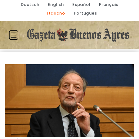
Deutsch
English
Español
Français
Italiano
Português