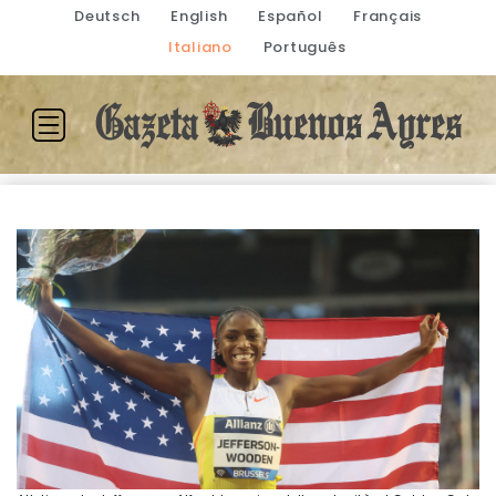
Deutsch
English
Español
Français
Italiano
Português