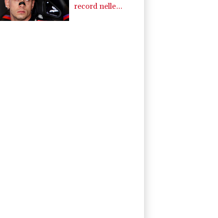
record nelle
prequalifiche