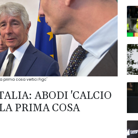
la prima cosa vertici Figc'
TALIA: ABODI 'CALCIO
LA PRIMA COSA