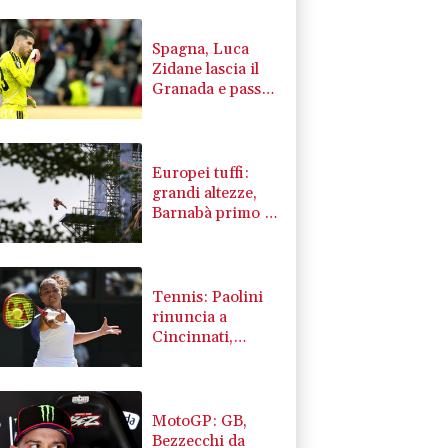
Spagna, Luca
Zidane lascia il
Granada e passa
al Leganés
Europei tuffi:
grandi altezze,
Barnabà primo e
Cosetti seconda
dopo due round
Tennis: Paolini
rinuncia a
Cincinnati,
"spero di essere
al 100% agli Us
Open"
MotoGP: GB,
Bezzecchi da