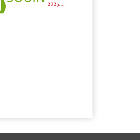
2025.
Avanzamento del
decommissioning
al 47,7%