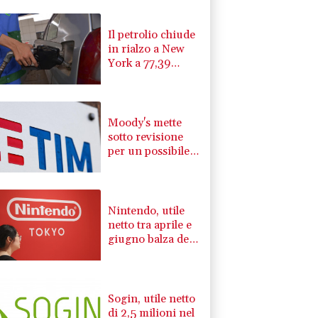
Il petrolio chiude
in rialzo a New
York a 77,39
dollari al barile
Moody's mette
sotto revisione
per un possibile
miglioramento i
rating di Tim
Nintendo, utile
netto tra aprile e
giugno balza del
53% a 810
milioni di euro
Sogin, utile netto
di 2,5 milioni nel