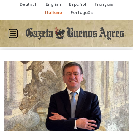
Deutsch
English
Español
Français
Italiano
Português