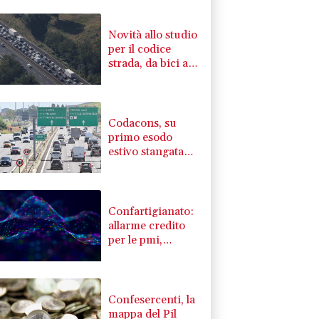
Novità allo studio
per il codice
strada, da bici a
multe e patente a
17 anni
Codacons, su
primo esodo
estivo stangata
carburanti da
370 milioni
Confartigianato:
allarme credito
per le pmi,
'bruciati 34
miliardi in 7 anni'
Confesercenti, la
mappa del Pil