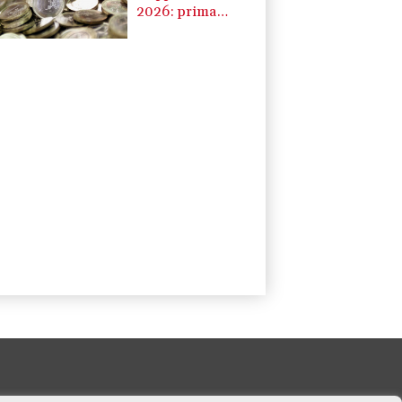
2026: prima
Bolzano +1,8%,
frena Valle
d'Aosta -0,1%