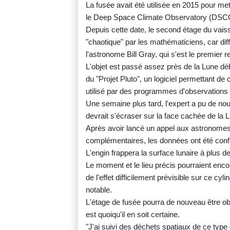
La fusée avait été utilisée en 2015 pour mett
le Deep Space Climate Observatory (DS
Depuis cette date, le second étage du vaiss
"chaotique" par les mathématiciens, car diff
l'astronome Bill Gray, qui s'est le premier 
L'objet est passé assez près de la Lune début
du "Projet Pluto", un logiciel permettant de c
utilisé par des programmes d'observations 
Une semaine plus tard, l'expert a pu de nou
devrait s'écraser sur la face cachée de la 
Après avoir lancé un appel aux astronomes
complémentaires, les données ont été con
L'engin frappera la surface lunaire à plus d
Le moment et le lieu précis pourraient enc
de l'effet difficilement prévisible sur ce cy
notable.
L'étage de fusée pourra de nouveau être obse
est quoiqu'il en soit certaine.
"J'ai suivi des déchets spatiaux de ce type 