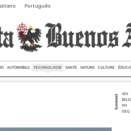
taliano
Português
RD
AUTOMOBILE
TECHNOLOGIE
SANTÉ
NATURE
CULTURE
ÉDUCA
AEX
Euronext
BEL2
PX1
ISEQ
OSEB
PSI2
ENTE