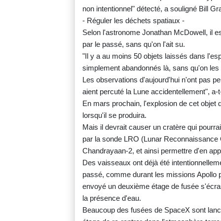
non intentionnel" détecté, a souligné Bill Gr
- Réguler les déchets spatiaux -
Selon l'astronome Jonathan McDowell, il es
par le passé, sans qu'on l'ait su.
"Il y a au moins 50 objets laissés dans l'e
simplement abandonnés là, sans qu'on les su
Les observations d'aujourd'hui n'ont pas per
aient percuté la Lune accidentellement", a-t-
En mars prochain, l'explosion de cet objet 
lorsqu'il se produira.
Mais il devrait causer un cratère qui pourra
par la sonde LRO (Lunar Reconnaissance Orb
Chandrayaan-2, et ainsi permettre d'en appr
Des vaisseaux ont déjà été intentionnellemen
passé, comme durant les missions Apollo p
envoyé un deuxième étage de fusée s'écrase
la présence d'eau.
Beaucoup des fusées de SpaceX sont lancé