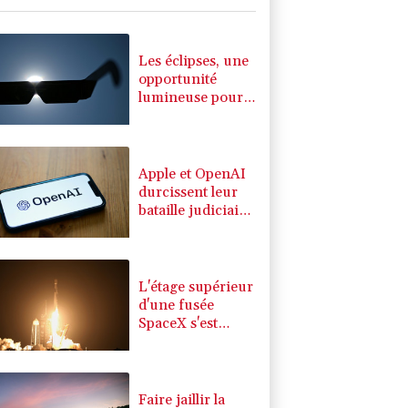
K
1.64%
4392.86
€
0.08%
4329.06
€
Les éclipses, une
opportunité
lumineuse pour
les scientifiques
Apple et OpenAI
durcissent leur
bataille judiciaire
sur les futurs
appareils du
créateur de
ChatGPT
L'étage supérieur
d'une fusée
SpaceX s'est
écrasé sur la
Lune
Faire jaillir la