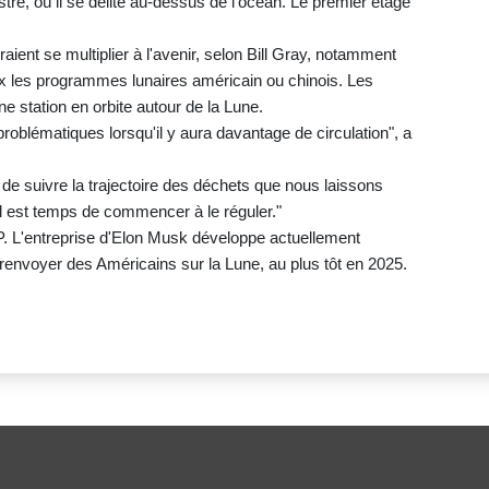
tre, où il se délite au-dessus de l'océan. Le premier étage
ient se multiplier à l'avenir, selon Bill Gray, notamment
eux les programmes lunaires américain ou chinois. Les
 station en orbite autour de la Lune.
blématiques lorsqu'il y aura davantage de circulation", a
 de suivre la trajectoire des déchets que nous laissons
 "Il est temps de commencer à le réguler."
. L'entreprise d'Elon Musk développe actuellement
e renvoyer des Américains sur la Lune, au plus tôt en 2025.