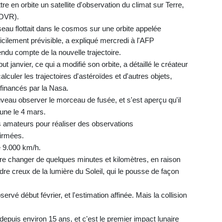
re en orbite un satellite d'observation du climat sur Terre,
COVR).
eau flottait dans le cosmos sur une orbite appelée
icilement prévisible, a expliqué mercredi à l'AFP
rendu compte de la nouvelle trajectoire.
 janvier, ce qui a modifié son orbite, a détaillé le créateur
alculer les trajectoires d'astéroïdes et d'autres objets,
financés par la Nasa.
veau observer le morceau de fusée, et s'est aperçu qu'il
Lune le 4 mars.
 amateurs pour réaliser des observations
firmées.
e 9.000 km/h.
ore changer de quelques minutes et kilomètres, en raison
lindre creux de la lumière du Soleil, qui le pousse de façon
rvé début février, et l'estimation affinée. Mais la collision
depuis environ 15 ans, et c'est le premier impact lunaire