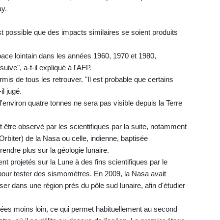
ay.
t possible que des impacts similaires se soient produits
space lointain dans les années 1960, 1970 et 1980,
ive", a-t-il expliqué à l'AFP.
mis de tous les retrouver. "Il est probable que certains
il jugé.
d'environ quatre tonnes ne sera pas visible depuis la Terre
it être observé par les scientifiques par la suite, notamment
iter) de la Nasa ou celle, indienne, baptisée
endre plus sur la géologie lunaire.
t projetés sur la Lune à des fins scientifiques par le
our tester des sismomètres. En 2009, la Nasa avait
r dans une région près du pôle sud lunaire, afin d'étudier
es moins loin, ce qui permet habituellement au second