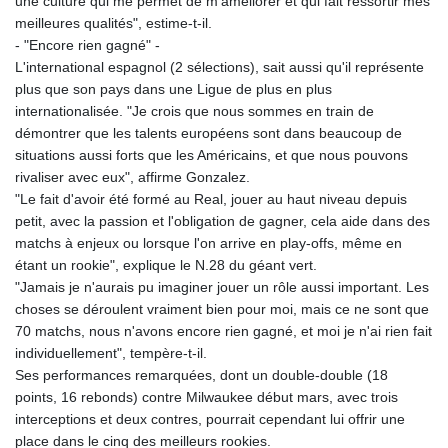
une culture qui me permet de m'améliorer et qui fait ressortir mes
meilleures qualités", estime-t-il.
- "Encore rien gagné" -
L'international espagnol (2 sélections), sait aussi qu'il représente
plus que son pays dans une Ligue de plus en plus
internationalisée. "Je crois que nous sommes en train de
démontrer que les talents européens sont dans beaucoup de
situations aussi forts que les Américains, et que nous pouvons
rivaliser avec eux", affirme Gonzalez.
"Le fait d'avoir été formé au Real, jouer au haut niveau depuis
petit, avec la passion et l'obligation de gagner, cela aide dans des
matchs à enjeux ou lorsque l'on arrive en play-offs, même en
étant un rookie", explique le N.28 du géant vert.
"Jamais je n'aurais pu imaginer jouer un rôle aussi important. Les
choses se déroulent vraiment bien pour moi, mais ce ne sont que
70 matchs, nous n'avons encore rien gagné, et moi je n'ai rien fait
individuellement", tempère-t-il.
Ses performances remarquées, dont un double-double (18
points, 16 rebonds) contre Milwaukee début mars, avec trois
interceptions et deux contres, pourrait cependant lui offrir une
place dans le cinq des meilleurs rookies.