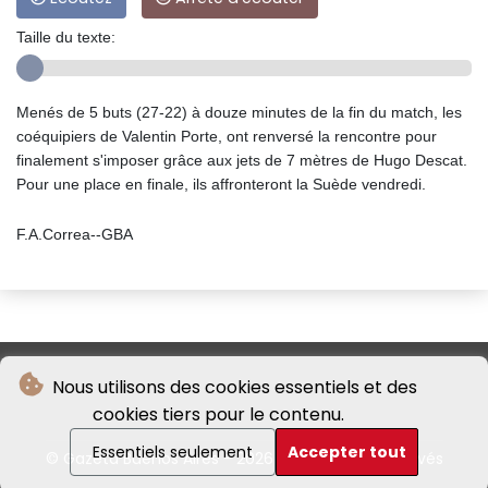
Taille du texte:
Menés de 5 buts (27-22) à douze minutes de la fin du match, les
coéquipiers de Valentin Porte, ont renversé la rencontre pour
finalement s'imposer grâce aux jets de 7 mètres de Hugo Descat.
Pour une place en finale, ils affronteront la Suède vendredi.
F.A.Correa--GBA
Nous utilisons des cookies essentiels et des
cookies tiers pour le contenu.
Essentiels seulement
Accepter tout
© Gazeta Buenos Aires - 2026 - Tous droits réservés