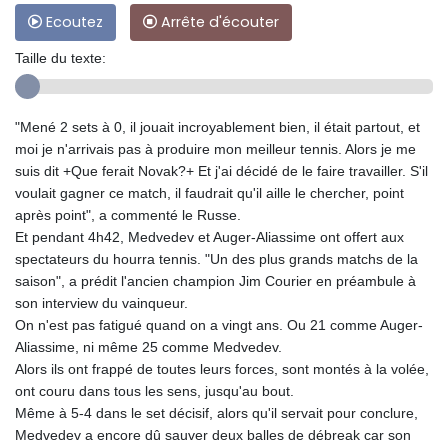
Ecoutez
Arrête d'écouter
Taille du texte:
"Mené 2 sets à 0, il jouait incroyablement bien, il était partout, et
moi je n'arrivais pas à produire mon meilleur tennis. Alors je me
suis dit +Que ferait Novak?+ Et j'ai décidé de le faire travailler. S'il
voulait gagner ce match, il faudrait qu'il aille le chercher, point
après point", a commenté le Russe.
Et pendant 4h42, Medvedev et Auger-Aliassime ont offert aux
spectateurs du hourra tennis. "Un des plus grands matchs de la
saison", a prédit l'ancien champion Jim Courier en préambule à
son interview du vainqueur.
On n'est pas fatigué quand on a vingt ans. Ou 21 comme Auger-
Aliassime, ni même 25 comme Medvedev.
Alors ils ont frappé de toutes leurs forces, sont montés à la volée,
ont couru dans tous les sens, jusqu'au bout.
Même à 5-4 dans le set décisif, alors qu'il servait pour conclure,
Medvedev a encore dû sauver deux balles de débreak car son