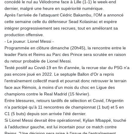
concédé le nul au Vélodrome face à Lille (1-1) le week-end
dernier, malgré une heure en supériorité numérique.
Après l'arrivée de l'attaquant Cédric Bakambu, l'OM a annoncé
cette semaine celle du défenseur Sead Kolasinac et espère
intégrer progressivement ses recrues, tout en améliorant sa
production offensive.
- Le joueur: Lionel Messi -
Programmée en clôture dimanche (20h45), la rencontre entre le
leader Paris et Reims au Parc des Prince sera scrutée en raison
du retour probable de Lionel Messi.
Testé positif au Covid-19 en fin d'année, la recrue star du PSG n'a
pas encore joué en 2022. Le septuple Ballon d'Or a repris
l'entraînement collectif mardi et pourrait donc retrouver le terrain
face aux Rémois, à moins d'un mois du choc en Ligue des
champions contre le Real Madrid (15 février).
Entre blessures, retours tardifs de sélection et Covid, l'Argentin
n'a participé qu'à 11 rencontres de championnat (1 but) et 5 en
C1 (5 buts) depuis son arrivée l'été dernier.
Si Lionel Messi devrait être opérationnel, Kylian Mbappé, touché
à l'adducteur gauche, est lui incertain pour ce match contre
Reims. "Une décision sera prise à l'issue de l’entraînement