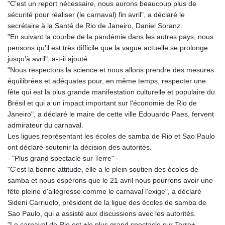
"C'est un report nécessaire, nous aurons beaucoup plus de
sécurité pour réaliser (le carnaval) fin avril", a déclaré le
secrétaire à la Santé de Rio de Janeiro, Daniel Soranz.
"En suivant la courbe de la pandémie dans les autres pays, nous
pensons qu'il est très difficile que la vague actuelle se prolonge
jusqu'à avril", a-t-il ajouté.
"Nous respectons la science et nous allons prendre des mesures
équilibrées et adéquates pour, en même temps, respecter une
fête qui est la plus grande manifestation culturelle et populaire du
Brésil et qui a un impact important sur l'économie de Rio de
Janeiro", a déclaré le maire de cette ville Edouardo Paes, fervent
admirateur du carnaval.
Les ligues représentant les écoles de samba de Rio et Sao Paulo
ont déclaré soutenir la décision des autorités.
- "Plus grand spectacle sur Terre" -
"C'est la bonne attitude, elle a le plein soutien des écoles de
samba et nous espérons que le 21 avril nous pourrons avoir une
fête pleine d'allégresse comme le carnaval l'exige", a déclaré
Sideni Carriuolo, président de la ligue des écoles de samba de
Sao Paulo, qui a assisté aux discussions avec les autorités.
"Le carnaval de Rio est +le plus grand spectacle sur Terre+,