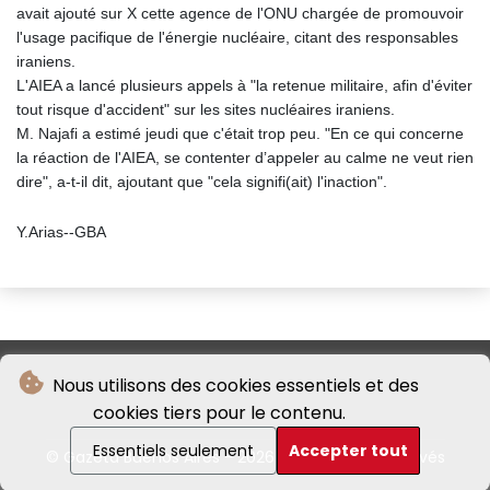
avait ajouté sur X cette agence de l'ONU chargée de promouvoir
l'usage pacifique de l'énergie nucléaire, citant des responsables
iraniens.
L'AIEA a lancé plusieurs appels à "la retenue militaire, afin d'éviter
tout risque d'accident" sur les sites nucléaires iraniens.
M. Najafi a estimé jeudi que c'était trop peu. "En ce qui concerne
la réaction de l'AIEA, se contenter d’appeler au calme ne veut rien
dire", a-t-il dit, ajoutant que "cela signifi(ait) l'inaction".
Y.Arias--GBA
Nous utilisons des cookies essentiels et des
cookies tiers pour le contenu.
Essentiels seulement
Accepter tout
© Gazeta Buenos Aires - 2026 - Tous droits réservés