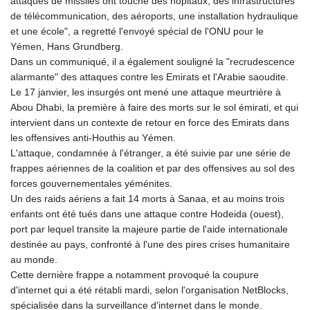
attaques de missiles ont touché des hôpitaux, des infrastructures
de télécommunication, des aéroports, une installation hydraulique
et une école", a regretté l'envoyé spécial de l'ONU pour le
Yémen, Hans Grundberg.
Dans un communiqué, il a également souligné la "recrudescence
alarmante" des attaques contre les Emirats et l'Arabie saoudite.
Le 17 janvier, les insurgés ont mené une attaque meurtrière à
Abou Dhabi, la première à faire des morts sur le sol émirati, et qui
intervient dans un contexte de retour en force des Emirats dans
les offensives anti-Houthis au Yémen.
L'attaque, condamnée à l'étranger, a été suivie par une série de
frappes aériennes de la coalition et par des offensives au sol des
forces gouvernementales yéménites.
Un des raids aériens a fait 14 morts à Sanaa, et au moins trois
enfants ont été tués dans une attaque contre Hodeida (ouest),
port par lequel transite la majeure partie de l'aide internationale
destinée au pays, confronté à l'une des pires crises humanitaire
au monde.
Cette dernière frappe a notamment provoqué la coupure
d'internet qui a été rétabli mardi, selon l'organisation NetBlocks,
spécialisée dans la surveillance d'internet dans le monde.