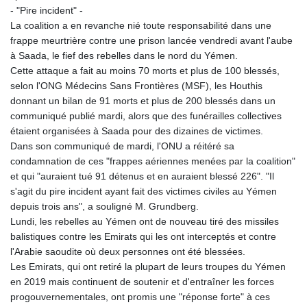
- "Pire incident" -
La coalition a en revanche nié toute responsabilité dans une
frappe meurtrière contre une prison lancée vendredi avant l'aube
à Saada, le fief des rebelles dans le nord du Yémen.
Cette attaque a fait au moins 70 morts et plus de 100 blessés,
selon l'ONG Médecins Sans Frontières (MSF), les Houthis
donnant un bilan de 91 morts et plus de 200 blessés dans un
communiqué publié mardi, alors que des funérailles collectives
étaient organisées à Saada pour des dizaines de victimes.
Dans son communiqué de mardi, l'ONU a réitéré sa
condamnation de ces "frappes aériennes menées par la coalition"
et qui "auraient tué 91 détenus et en auraient blessé 226". "Il
s'agit du pire incident ayant fait des victimes civiles au Yémen
depuis trois ans", a souligné M. Grundberg.
Lundi, les rebelles au Yémen ont de nouveau tiré des missiles
balistiques contre les Emirats qui les ont interceptés et contre
l'Arabie saoudite où deux personnes ont été blessées.
Les Emirats, qui ont retiré la plupart de leurs troupes du Yémen
en 2019 mais continuent de soutenir et d'entraîner les forces
progouvernementales, ont promis une "réponse forte" à ces