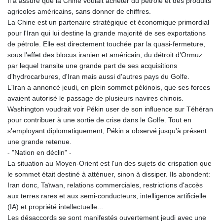
Il a assuré que la Chine voulait acheter du pétrole et des produits
agricoles américains, sans donner de chiffres.
La Chine est un partenaire stratégique et économique primordial
pour l'Iran qui lui destine la grande majorité de ses exportations
de pétrole. Elle est directement touchée par la quasi-fermeture,
sous l'effet des blocus iranien et américain, du détroit d'Ormuz
par lequel transite une grande part de ses acquisitions
d'hydrocarbures, d'Iran mais aussi d'autres pays du Golfe.
L'Iran a annoncé jeudi, en plein sommet pékinois, que ses forces
avaient autorisé le passage de plusieurs navires chinois.
Washington voudrait voir Pékin user de son influence sur Téhéran
pour contribuer à une sortie de crise dans le Golfe. Tout en
s'employant diplomatiquement, Pékin a observé jusqu'à présent
une grande retenue.
- "Nation en déclin" -
La situation au Moyen-Orient est l'un des sujets de crispation que
le sommet était destiné à atténuer, sinon à dissiper. Ils abondent:
Iran donc, Taïwan, relations commerciales, restrictions d'accès
aux terres rares et aux semi-conducteurs, intelligence artificielle
(IA) et propriété intellectuelle...
Les désaccords se sont manifestés ouvertement jeudi avec une