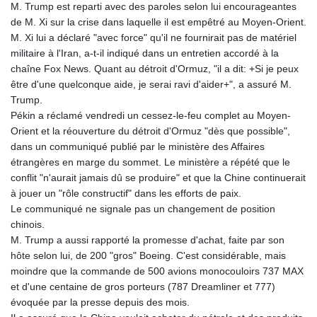
M. Trump est reparti avec des paroles selon lui encourageantes
de M. Xi sur la crise dans laquelle il est empêtré au Moyen-Orient.
M. Xi lui a déclaré "avec force" qu'il ne fournirait pas de matériel
militaire à l'Iran, a-t-il indiqué dans un entretien accordé à la
chaîne Fox News. Quant au détroit d'Ormuz, "il a dit: +Si je peux
être d'une quelconque aide, je serai ravi d'aider+", a assuré M.
Trump.
Pékin a réclamé vendredi un cessez-le-feu complet au Moyen-
Orient et la réouverture du détroit d'Ormuz "dès que possible",
dans un communiqué publié par le ministère des Affaires
étrangères en marge du sommet. Le ministère a répété que le
conflit "n'aurait jamais dû se produire" et que la Chine continuerait
à jouer un "rôle constructif" dans les efforts de paix.
Le communiqué ne signale pas un changement de position
chinois.
M. Trump a aussi rapporté la promesse d'achat, faite par son
hôte selon lui, de 200 "gros" Boeing. C'est considérable, mais
moindre que la commande de 500 avions monocouloirs 737 MAX
et d'une centaine de gros porteurs (787 Dreamliner et 777)
évoquée par la presse depuis des mois.