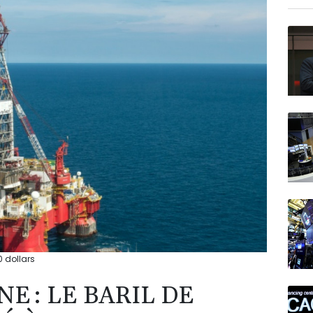
BIOT
N150
0 dollars
E : LE BARIL DE