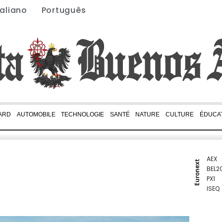
taliano
Português
ARD
AUTOMOBILE
TECHNOLOGIE
SANTÉ
NATURE
CULTURE
ÉDUCA
AEX
Euronext
BEL2
PX1
ISEQ
OSEB
PSI2
ENTE