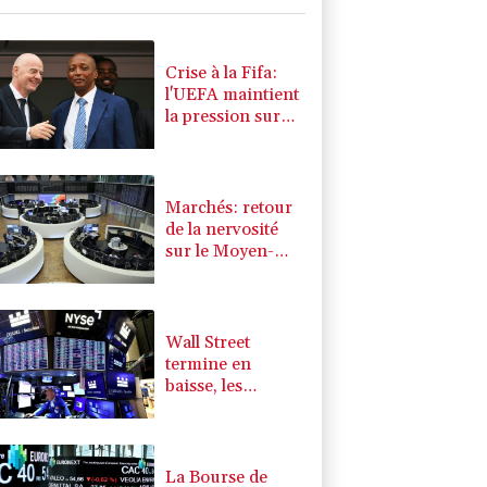
K
0.46%
4322.09
€
0.32%
4325.44
€
Crise à la Fifa:
l'UEFA maintient
la pression sur
Infantino,
l'Afrique le
soutient
Marchés: retour
de la nervosité
sur le Moyen-
Orient, l'Europe
s'offre tout de
même des
records
Wall Street
termine en
baisse, les
incertitudes au
Moyen-Orient
inquiètent
La Bourse de