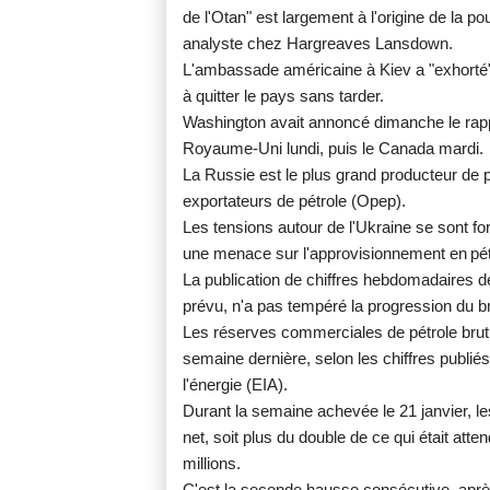
de l'Otan" est largement à l'origine de la
analyste chez Hargreaves Lansdown.
L'ambassade américaine à Kiev a "exhorté"
à quitter le pays sans tarder.
Washington avait annoncé dimanche le rappe
Royaume-Uni lundi, puis le Canada mardi.
La Russie est le plus grand producteur de p
exportateurs de pétrole (Opep).
Les tensions autour de l'Ukraine se sont f
une menace sur l'approvisionnement en pét
La publication de chiffres hebdomadaires d
prévu, n'a pas tempéré la progression du br
Les réserves commerciales de pétrole brut
semaine dernière, selon les chiffres publié
l'énergie (EIA).
Durant la semaine achevée le 21 janvier, le
net, soit plus du double de ce qui était atten
millions.
C'est la seconde hausse consécutive, après