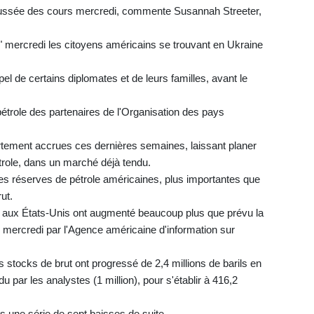
 poussée des cours mercredi, commente Susannah Streeter,
 mercredi les citoyens américains se trouvant en Ukraine
l de certains diplomates et de leurs familles, avant le
étrole des partenaires de l'Organisation des pays
ortement accrues ces dernières semaines, laissant planer
role, dans un marché déjà tendu.
es réserves de pétrole américaines, plus importantes que
ut.
 aux États-Unis ont augmenté beaucoup plus que prévu la
s mercredi par l'Agence américaine d'information sur
s stocks de brut ont progressé de 2,4 millions de barils en
du par les analystes (1 million), pour s'établir à 416,2
 une série de sept baisses de suite.