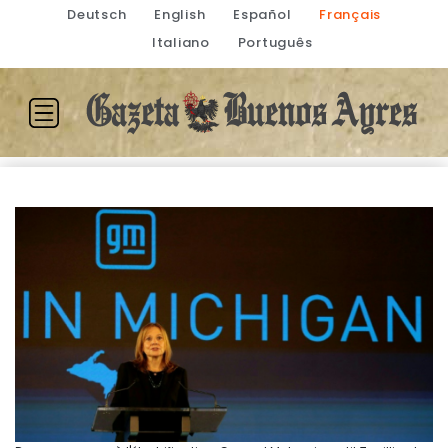
Deutsch
English
Español
Français
Italiano
Português