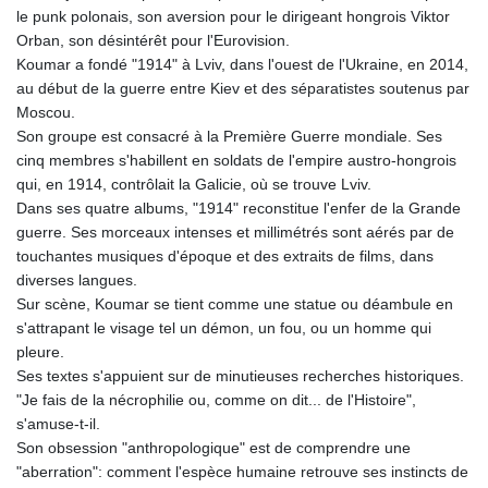
le punk polonais, son aversion pour le dirigeant hongrois Viktor
Orban, son désintérêt pour l'Eurovision.
Koumar a fondé "1914" à Lviv, dans l'ouest de l'Ukraine, en 2014,
au début de la guerre entre Kiev et des séparatistes soutenus par
Moscou.
Son groupe est consacré à la Première Guerre mondiale. Ses
cinq membres s'habillent en soldats de l'empire austro-hongrois
qui, en 1914, contrôlait la Galicie, où se trouve Lviv.
Dans ses quatre albums, "1914" reconstitue l'enfer de la Grande
guerre. Ses morceaux intenses et millimétrés sont aérés par de
touchantes musiques d'époque et des extraits de films, dans
diverses langues.
Sur scène, Koumar se tient comme une statue ou déambule en
s'attrapant le visage tel un démon, un fou, ou un homme qui
pleure.
Ses textes s'appuient sur de minutieuses recherches historiques.
"Je fais de la nécrophilie ou, comme on dit... de l'Histoire",
s'amuse-t-il.
Son obsession "anthropologique" est de comprendre une
"aberration": comment l'espèce humaine retrouve ses instincts de