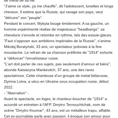
de metal de sa vie.
"J'aime ce style, ça me chauffe", dit l'adolescent, lunettes et longs
cheveux. Il estime que la Russie, qui ravage son pays, veut
"détruire" son "peuple".
Pendant le concert, Mykyta bouge timidement. A sa gauche, un
homme expérimenté réalise de majestueux "headbangs": sa
chevelure s'envole et retombe en rythme, tels des essuie-glaces.
"Faut s'opposer aux ambitions impériales de la Russie", s'anime
Mikołaj Boratyński, 33 ans, un spectateur polonais à la fine
moustache. Le refrain de sa chanson préférée de "1914" exhorte
à "défoncer" l'envahisseur russe.
"L'art doit parler de ces sujets, pas seulement d'amour et bière",
abonde Katsiaryna Mankevitch, 37 ans, une des rares
spectatrices. Cette chanteuse d'un groupe de metal bélarusse,
Dymna Lotva, a vécu en Ukraine sous occupation russe, début
2022.
- "Aberration" -
Avant le spectacle, en loges, le chanteur-boucher de "1914" a
accordé un entretien à l'AFP. Dmytro Ternouchtchak, nom de
scène "Dmytro Koumar", 43 ans, est un métalleux trapu, affable.
Cet ex-journaliste parle avec passion: il évoque son amour pour