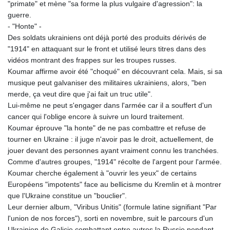
"primate" et mène "sa forme la plus vulgaire d'agression": la
guerre.
- "Honte" -
Des soldats ukrainiens ont déjà porté des produits dérivés de
"1914" en attaquant sur le front et utilisé leurs titres dans des
vidéos montrant des frappes sur les troupes russes.
Koumar affirme avoir été "choqué" en découvrant cela. Mais, si sa
musique peut galvaniser des militaires ukrainiens, alors, "ben
merde, ça veut dire que j'ai fait un truc utile".
Lui-même ne peut s'engager dans l'armée car il a souffert d'un
cancer qui l'oblige encore à suivre un lourd traitement.
Koumar éprouve "la honte" de ne pas combattre et refuse de
tourner en Ukraine : il juge n'avoir pas le droit, actuellement, de
jouer devant des personnes ayant vraiment connu les tranchées.
Comme d'autres groupes, "1914" récolte de l'argent pour l'armée.
Koumar cherche également à "ouvrir les yeux" de certains
Européens "impotents" face au bellicisme du Kremlin et à montrer
que l'Ukraine constitue un "bouclier".
Leur dernier album, "Viribus Unitis" (formule latine signifiant "Par
l'union de nos forces"), sorti en novembre, suit le parcours d'un
Ukrainien de Galicie combattant entre autres la Russie pendant