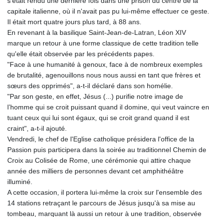
s'était rendu une dernière fois dans une prison du centre de la
capitale italienne, où il n'avait pas pu lui-même effectuer ce geste.
Il était mort quatre jours plus tard, à 88 ans.
En revenant à la basilique Saint-Jean-de-Latran, Léon XIV
marque un retour à une forme classique de cette tradition telle
qu'elle était observée par les précédents papes.
"Face à une humanité à genoux, face à de nombreux exemples
de brutalité, agenouillons nous nous aussi en tant que frères et
sœurs des opprimés", a-t-il déclaré dans son homélie.
"Par son geste, en effet, Jésus (...) purifie notre image de
l’homme qui se croit puissant quand il domine, qui veut vaincre en
tuant ceux qui lui sont égaux, qui se croit grand quand il est
craint", a-t-il ajouté.
Vendredi, le chef de l'Eglise catholique présidera l'office de la
Passion puis participera dans la soirée au traditionnel Chemin de
Croix au Colisée de Rome, une cérémonie qui attire chaque
année des milliers de personnes devant cet amphithéâtre
illuminé.
A cette occasion, il portera lui-même la croix sur l'ensemble des
14 stations retraçant le parcours de Jésus jusqu'à sa mise au
tombeau, marquant là aussi un retour à une tradition, observée