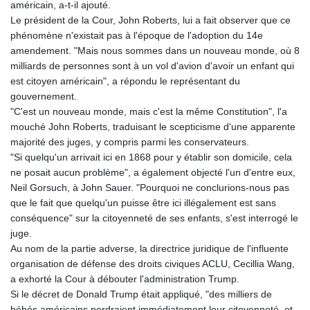
américain, a-t-il ajouté.
Le président de la Cour, John Roberts, lui a fait observer que ce
phénomène n'existait pas à l'époque de l'adoption du 14e
amendement. "Mais nous sommes dans un nouveau monde, où 8
milliards de personnes sont à un vol d'avion d'avoir un enfant qui
est citoyen américain", a répondu le représentant du
gouvernement.
"C'est un nouveau monde, mais c'est la même Constitution", l'a
mouché John Roberts, traduisant le scepticisme d'une apparente
majorité des juges, y compris parmi les conservateurs.
"Si quelqu'un arrivait ici en 1868 pour y établir son domicile, cela
ne posait aucun problème", a également objecté l'un d'entre eux,
Neil Gorsuch, à John Sauer. "Pourquoi ne conclurions-nous pas
que le fait que quelqu'un puisse être ici illégalement est sans
conséquence" sur la citoyenneté de ses enfants, s'est interrogé le
juge.
Au nom de la partie adverse, la directrice juridique de l'influente
organisation de défense des droits civiques ACLU, Cecillia Wang,
a exhorté la Cour à débouter l'administration Trump.
Si le décret de Donald Trump était appliqué, "des milliers de
bébés américains perdraient immédiatement leur citoyenneté, et