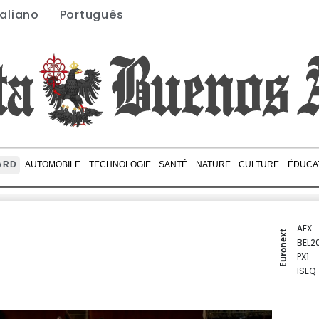
taliano
Português
ARD
AUTOMOBILE
TECHNOLOGIE
SANTÉ
NATURE
CULTURE
ÉDUCA
AEX
Euronext
BEL2
PX1
ISEQ
OSEB
PSI2
ENTE