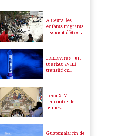
K
0.46%
4322.09
€
0.32%
4325.44
€
A Ceuta, les
enfants migrants
risquent d'être
victimes de
maltraitance et
d'exploitation,
avertissent des
Hantavirus : un
ONG
touriste ayant
transité en
France testé
positif,
aujourd'hui isolé
en Espagne
Léon XIV
(gouvernement
rencontre de
français)
jeunes
Européens à
Assise
Guatemala: fin de