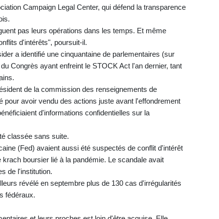
ociation Campaign Legal Center, qui défend la transparence
ois.
lguent pas leurs opérations dans les temps. Et même
lits d'intérêts", poursuit-il.
sider a identifié une cinquantaine de parlementaires (sur
u Congrès ayant enfreint le STOCK Act l'an dernier, tant
ains.
président de la commission des renseignements de
tié pour avoir vendu des actions juste avant l'effondrement
néficiaient d'informations confidentielles sur la
été classée sans suite.
ne (Fed) avaient aussi été suspectés de conflit d'intérêt
e krach boursier lié à la pandémie. Le scandale avait
de l'institution.
lleurs révélé en septembre plus de 130 cas d'irrégularités
es fédéraux.
entaires et leurs proches est loin d'être acquise. Elle