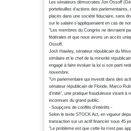
Les sénateurs démocrates Jon Ossoff (Géor
portefeuilles d'actions des parlementaires, 
placés dans une société fiduciaire, sans d
sur le salaire s'appliqueraient en cas de no
"Les membres du Congrès ne devraient pas
fédérales et que nous avons un accès uniqu
Ossoff.
Josh Hawley, sénateur républicain du Misso
similaire et le chef de la minorité républi
engagé à faire évoluer la loi si son parti r
novembre.
"Un parlementaire qui investit dans des acti
sénateur républicain de Floride, Marco Rubio
d'initié", une pratique frauduleuse visant à 
inconnues du grand public.
- Soupçons de conflits d'intérêts -
Selon le texte STOCK Act, en vigueur depui
transaction sur un actif financier sous 45 jo
"Le problème est que cette loi n'est pas appl