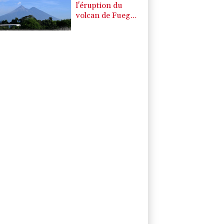
l'éruption du
volcan de Fuego,
les évacués
rentrent chez eux