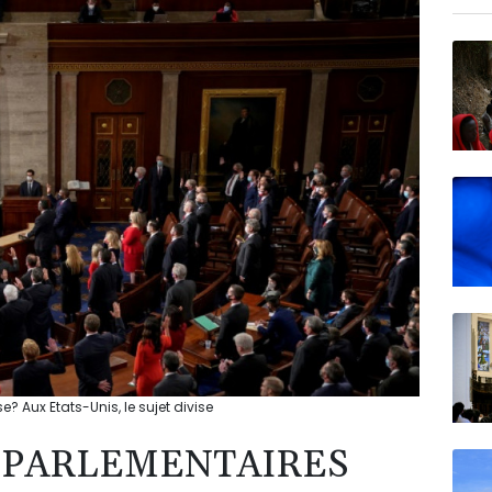
BIOT
N150
e? Aux Etats-Unis, le sujet divise
 PARLEMENTAIRES