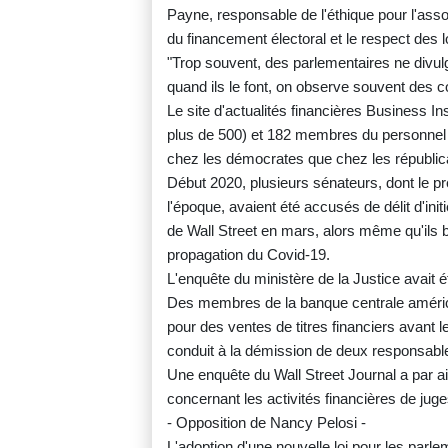
Payne, responsable de l'éthique pour l'ass
du financement électoral et le respect des l
"Trop souvent, des parlementaires ne divu
quand ils le font, on observe souvent des conf
Le site d'actualités financières Business In
plus de 500) et 182 membres du personnel d
chez les démocrates que chez les républic
Début 2020, plusieurs sénateurs, dont le 
l'époque, avaient été accusés de délit d'ini
de Wall Street en mars, alors même qu'ils bé
propagation du Covid-19.
L'enquête du ministère de la Justice avait 
Des membres de la banque centrale américai
pour des ventes de titres financiers avant l
conduit à la démission de deux responsables 
Une enquête du Wall Street Journal a par ai
concernant les activités financières de jug
- Opposition de Nancy Pelosi -
L'adoption d'une nouvelle loi pour les parlem